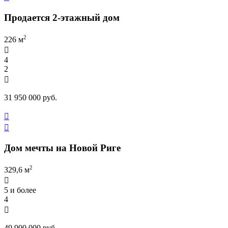
Продается 2-этажный дом
2
226 м

4
2

31 950 000 руб.


Дом мечты на Новой Риге
2
329,6 м

5 и более
4

49 900 000 руб.