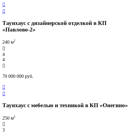


Таунхаус с дизайнерской отделкой в КП
«Павлово-2»
2
240 м

4
4

70 000 000 руб.


Таунхаус с мебелью и техникой в КП «Онегино»
2
250 м

3