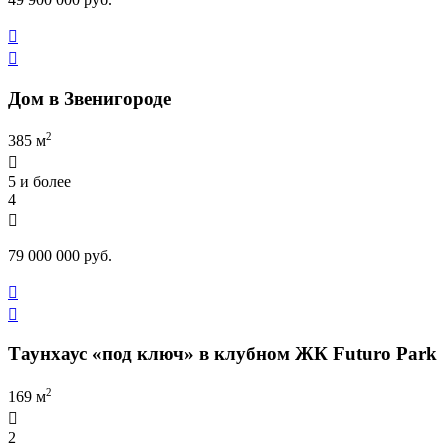


Дом в Звенигороде
2
385 м

5 и более
4

79 000 000 руб.


Таунхаус «под ключ» в клубном ЖК Futuro Park
2
169 м

2