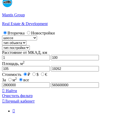
Mantis Group
Real Estate & Development
Вторичка
Новостройки
Расстояние от МКАД, км
2
Площадь, м
Стоимость
₽
$
€
2
За
м
все

Найти
Очистить фильтр

Личный кабинет
