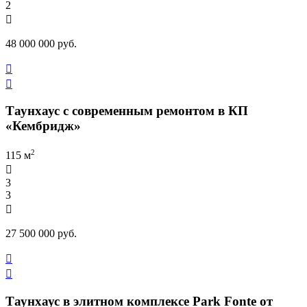
2

48 000 000 руб.


Таунхаус с современным ремонтом в КП
«Кембридж»
2
115 м

3
3

27 500 000 руб.


Таунхаус в элитном комплексе Park Fonte от