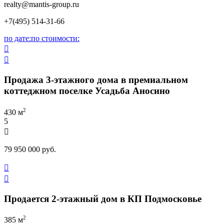
realty
@mantis-group.ru
+7(495) 514-31-66
по дате:
по стоимости:


Продажа 3-этажного дома в премиальном
коттеджном поселке Усадьба Аносино
2
430 м
5

79 950 000 руб.


Продается 2-этажный дом в КП Подмосковье
2
385 м