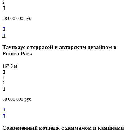
2

58 000 000 руб.


Таунхаус с террасой и авторским дизайном в
Futuro Park
2
167,5 м

2
2

58 000 000 руб.


Современный коттедж с хаммамом и каминами