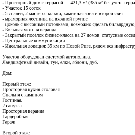
- Просторный дом с террасой — 421,3 м² (385 м² без учета терр
- Участок 15 соток
- 5 спален, 2 мастер-спальни, каминная зона и второй свет
- мраморная лестница на входной группе
- цоколь с высокими потолками, возможно сделать бильярдную, 
- Большая уютная веранда
- Закрытый посёлок бизнес-класса на 27 домов, статусные сосе
- Центральные коммуникации
- Идеальная локация: 35 км по Новой Риге, рядом вся инфрастр
Участок оборудован системой автополива.
Ландшафтный дизайн, туи, елки, яблони, дуб.
Дом:
Первый этаж:
Просторная кухня-столовая
Спальня с камином
Гостиная.
2 санузла
Просторная веранда
Гардеробная
Гараж
Второй этаж: