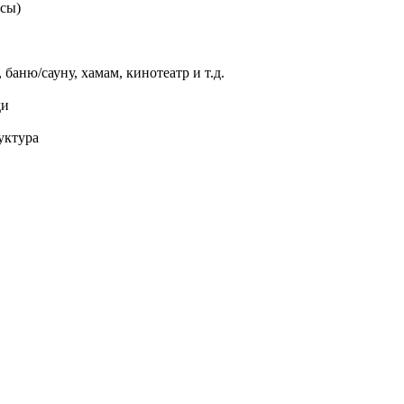
асы)
баню/сауну, хамам, кинотеатр и т.д.
ди
уктура