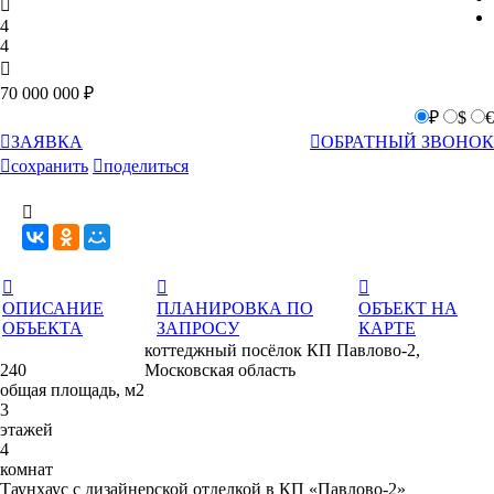

4
4

70 000 000 ₽
₽
$
€

ЗАЯВКА

ОБРАТНЫЙ ЗВОНОК

сохранить

поделиться




ОПИСАНИЕ
ПЛАНИРОВКА ПО
ОБЪЕКТ НА
ОБЪЕКТА
ЗАПРОСУ
КАРТЕ
коттеджный посёлок КП Павлово-2,
240
Московская область
общая площадь, м2
3
этажей
4
комнат
Таунхаус с дизайнерской отделкой в КП «Павлово-2»