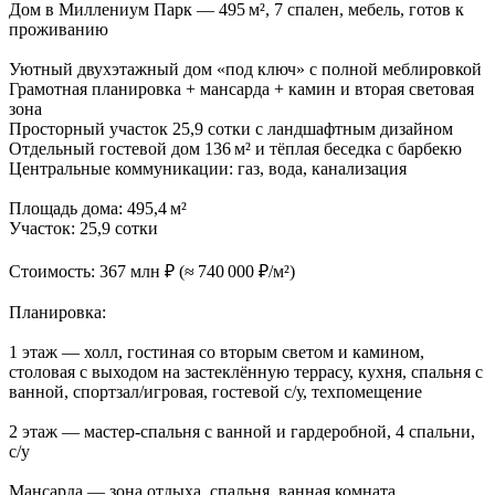
Дом в Миллениум Парк — 495 м², 7 спален, мебель, готов к
проживанию
Уютный двухэтажный дом «под ключ» с полной меблировкой
Грамотная планировка + мансарда + камин и вторая световая
зона
Просторный участок 25,9 сотки с ландшафтным дизайном
Отдельный гостевой дом 136 м² и тёплая беседка с барбекю
Центральные коммуникации: газ, вода, канализация
Площадь дома: 495,4 м²
Участок: 25,9 сотки
Стоимость: 367 млн ₽ (≈ 740 000 ₽/м²)
Планировка:
1 этаж — холл, гостиная со вторым светом и камином,
столовая с выходом на застеклённую террасу, кухня, спальня с
ванной, спортзал/игровая, гостевой с/у, техпомещение
2 этаж — мастер-спальня с ванной и гардеробной, 4 спальни,
с/у
Мансарда — зона отдыха, спальня, ванная комната