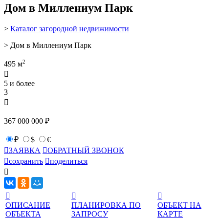
Дом в Миллениум Парк
>
Каталог загородной недвижимости
> Дом в Миллениум Парк
2
495 м

5 и более
3

367 000 000 ₽
₽
$
€

ЗАЯВКА

ОБРАТНЫЙ ЗВОНОК

сохранить

поделиться




ОПИСАНИЕ
ПЛАНИРОВКА ПО
ОБЪЕКТ НА
ОБЪЕКТА
ЗАПРОСУ
КАРТЕ