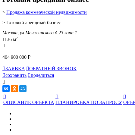
>
Продажа коммерческой недвижимости
> Готовый арендный бизнес
Москва, ул.Менжинского д.23 корп.1
2
1136 м

404 900 000 ₽

ЗАЯВКА

ОБРАТНЫЙ ЗВОНОК

сохранить

поделиться




ОПИСАНИЕ ОБЪЕКТА
ПЛАНИРОВКА ПО ЗАПРОСУ
ОБЪЕ