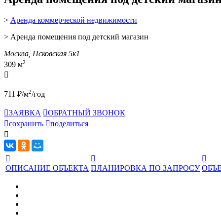
>
Аренда коммерческой недвижимости
> Аренда помещения под детский магазин
Москва, Псковская 5к1
2
309 м

2
711 ₽/м
/год

ЗАЯВКА

ОБРАТНЫЙ ЗВОНОК

сохранить

поделиться




ОПИСАНИЕ ОБЪЕКТА
ПЛАНИРОВКА ПО ЗАПРОСУ
ОБЪЕ